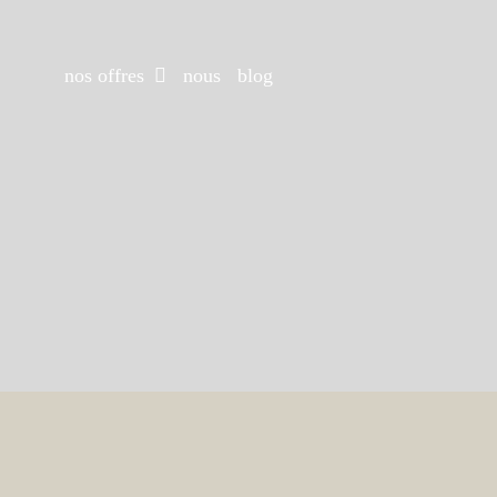
Passer
au
contenu
nos offres
nous
blog