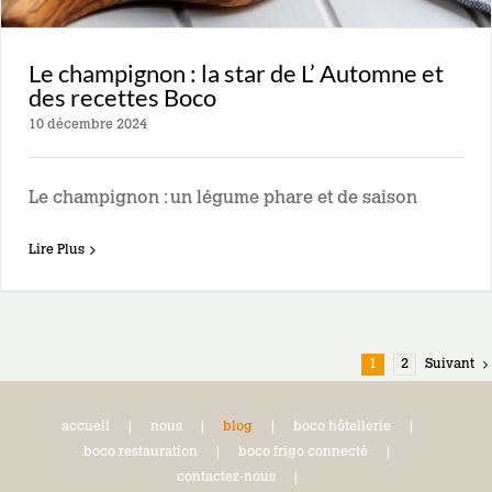
Le champignon : la star de L’ Automne et
des recettes Boco
10 décembre 2024
Le champignon : un légume phare et de saison
Lire Plus
1
2
Suivant
accueil
nous
blog
boco hôtellerie
boco restauration
boco frigo connecté
contactez-nous